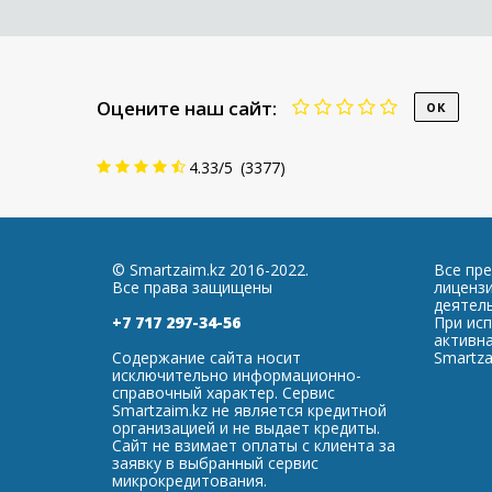
Оцените наш сайт:
4.33
/
5
(
3377
)
© Smartzaim.kz 2016-2022.
Все пр
Все права защищены
лиценз
деятель
+7 717 297-34-56
При ис
активна
Содержание сайта носит
Smartza
исключительно информационно-
справочный характер. Сервис
Smartzaim.kz не является кредитной
организацией и не выдает кредиты.
Сайт не взимает оплаты с клиента за
заявку в выбранный сервис
микрокредитования.