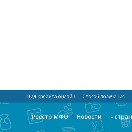
Вид кредита онлайн
Способ получения
Реестр МФО
Новости
- стра