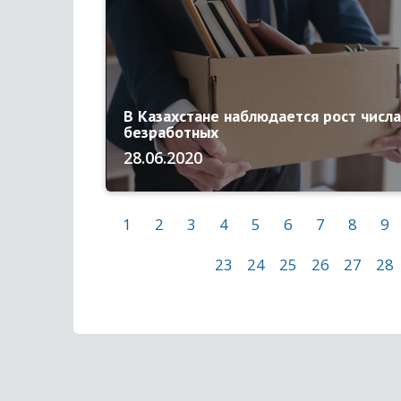
В Казахстане наблюдается рост числа
безработных
28.06.2020
1
2
3
4
5
6
7
8
9
23
24
25
26
27
28