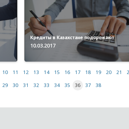
Кредиты в Казахстане подорожают
10.03.2017
10
11
12
13
14
15
16
17
18
19
20
21
29
30
31
32
33
34
35
36
37
38