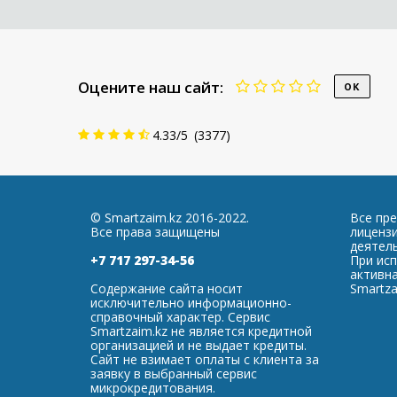
Оцените наш сайт:
4.33
/
5
(
3377
)
© Smartzaim.kz 2016-2022.
Все пр
Все права защищены
лиценз
деятель
+7 717 297-34-56
При ис
активна
Содержание сайта носит
Smartza
исключительно информационно-
справочный характер. Сервис
Smartzaim.kz не является кредитной
организацией и не выдает кредиты.
Сайт не взимает оплаты с клиента за
заявку в выбранный сервис
микрокредитования.