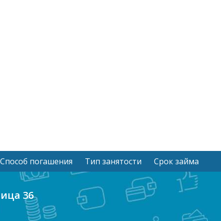
Способ погашения
Тип занятости
Срок займа
ница 36