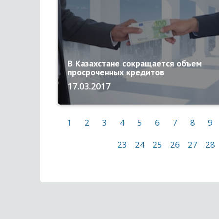
В Казахстане сокращается объем
просроченных кредитов
17.03.2017
1
2
3
4
5
6
7
8
9
23
24
25
26
27
28