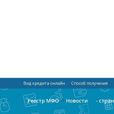
Вид кредита онлайн
Способ получения
Реестр МФО
Новости
- стра