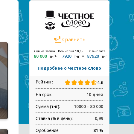
Сравнить
Сумма займа
Комиссия
10
дн
К выплате
80 000
7920
87920
тнг
тнг
тнг
Подробнее о Честное слово
Рейтинг:
4.6
На срок:
10 дней
Сумма (тнг):
10000 - 80 000
Ставка (% в день):
0,99
Одобрение:
81 %