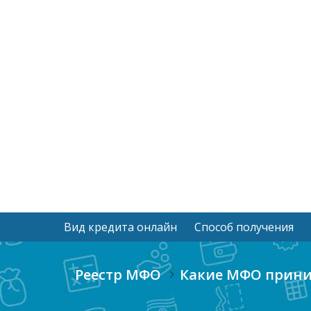
Вид кредита онлайн
Способ получения
Реестр МФО
Какие МФО прини