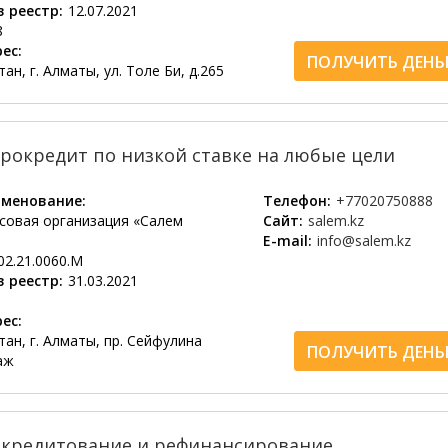
 реестр:
12.07.2021
8
ес:
ПОЛУЧИТЬ ДЕНЬ
ан, г. Алматы, ул. Толе Би, д.265
крокредит по низкой ставке на любые цели
менование:
Телефон:
+77020750888
овая организация «Салем
Сайт:
salem.kz
E-mail:
info@salem.kz
02.21.0060.М
 реестр:
31.03.2021
1
ес:
ан, г. Алматы, пр. Сейфулина
ПОЛУЧИТЬ ДЕНЬ
таж
окредитование и рефинансирование