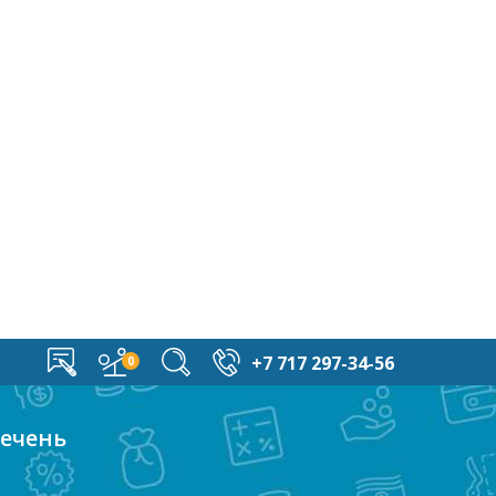
+7 717 297-34-56
речень