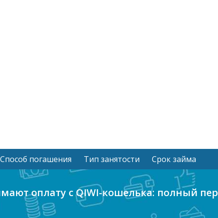
Способ погашения
Тип занятости
Срок займа
мают оплату с QIWI-кошелька: полный пе