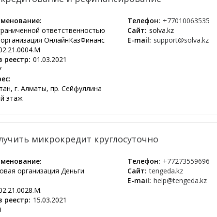
менование:
Телефон:
+77010063535
граниченной ответственностью
Сайт:
solva.kz
организация ОнлайнКазФинанс
E-mail:
support@solva.kz
02.21.0004.М
 реестр:
01.03.2021
7
ес:
ан, г. Алматы, пр. Сейфуллина
9й этаж
лучить микрокредит круглосуточно
менование:
Телефон:
+77273559696
вая организация Деньги
Сайт:
tengeda.kz
E-mail:
help@tengeda.kz
02.21.0028.М.
 реестр:
15.03.2021
0