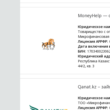
MoneyHelp — о
Юридическое наи
Товарищество с о
Микрофинансовая 
Лицензия АРРФР:
Дата включения в
БИН:
17034002306
Юридический адр
Республика Казахста
44/2, кв. 3
Qanat.kz – за
Юридическое наи
ТОО «Микрофинанс
Лицензия АРРФР: