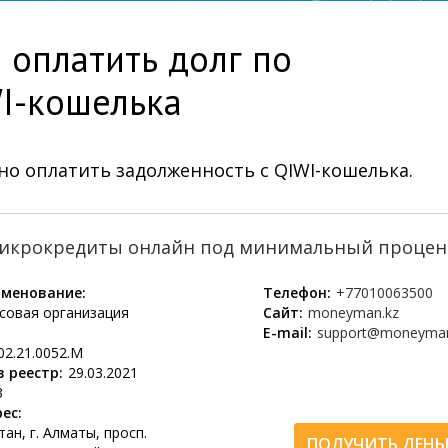
оплатить долг по
I-кошелька
но оплатить задолженность с QIWI-кошелька.
икрокредиты онлайн под минимальный процен
менование:
Телефон:
+77010063500
овая организация
Сайт:
moneyman.kz
E-mail:
support@moneyman
02.21.0052.M
 реестр:
29.03.2021
3
ес:
ан, г. Алматы, просп.
ПОЛУЧИТЬ ДЕНЬ