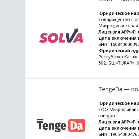
Юридическое наи
Товарищество с о
Микрофинансовая 
Лицензия АРРФР:
Дата включения в
БИН:
16084000039
Юридический адр
Республика Казахст
502, БЦ «TURAR», 
TengeDa — по
Юридическое наи
TOO Микрофинансо
говорят
Лицензия АРРФР:
Дата включения в
БИН:
19054000476