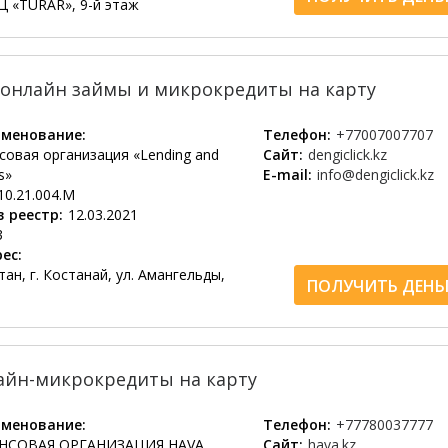
Ц «TURAR», 9-й этаж
 – онлайн займы и микрокредиты на карту
менование:
Телефон:
+77007007707
овая организация «Lending and
Сайт:
dengiclick.kz
s»
E-mail:
info@dengiclick.kz
10.21.004.М
 реестр:
12.03.2021
3
ес:
ан, г. Костанай, ул. Амангельды,
ПОЛУЧИТЬ ДЕНЬ
лайн-микрокредиты на карту
менование:
Телефон:
+77780037777
СОВАЯ ОРГАНИЗАЦИЯ HAVA
Сайт:
hava.kz