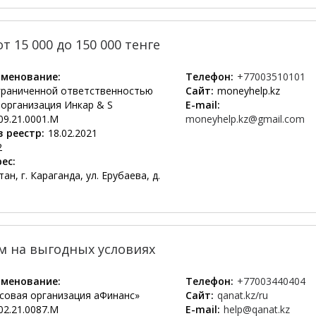
т 15 000 до 150 000 тенге
менование:
Телефон:
+77003510101
граниченной ответственностью
Сайт:
moneyhelp.kz
организация Инкар & S
E-mail:
09.21.0001.М
moneyhelp.kz@gmail.com
 реестр:
18.02.2021
2
ес:
н, г. Караганда, ул. Ерубаева, д.
йм на выгодных условиях
менование:
Телефон:
+77003440404
овая организация аФинанс»
Сайт:
qanat.kz/ru
02.21.0087.М
E-mail:
help@qanat.kz