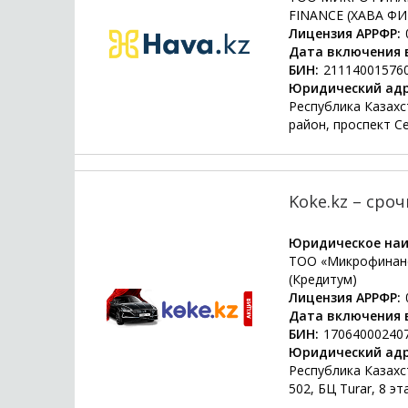
FINANCE (ХАВА Ф
Лицензия АРРФР:
Дата включения в
БИН:
21114001576
Юридический адр
Республика Казахс
район, проспект С
Koke.kz – сро
Юридическое наи
ТОО «Микрофинанс
(Кредитум)
Лицензия АРРФР:
Дата включения в
БИН:
17064000240
Юридический адр
Республика Казахст
502, БЦ Turar, 8 э