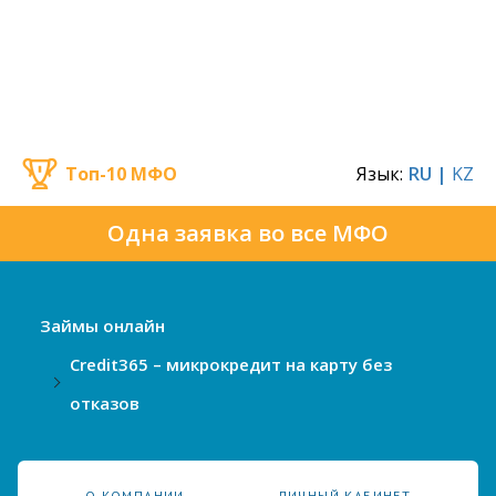
Топ-10 МФО
Язык:
RU |
KZ
Одна заявка во все МФО
Займы онлайн
Credit365 – микрокредит на карту без
отказов
О КОМПАНИИ
ЛИЧНЫЙ КАБИНЕТ