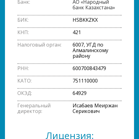
Банк:
АО «Народный
банк Казахстана»
БИК:
HSBKKZKX
КНП:
421
Налоговый орган:
6007, УГД по
Алмалинскому
району
РНН:
600700843479
КАТО:
751110000
ОКЭД:
64929
Генеральный
Исабаев Меиржан
директор:
Серикович
Лицензия: