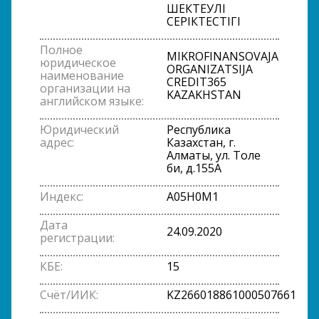
ШЕКТЕУЛІ
СЕРІКТЕСТІГІ
Полное
MIKROFINANSOVAJA
юридическое
ORGANIZATSIJA
наименование
CREDIT365
организации на
KAZAKHSTAN
английском языке:
Юридический
Республика
адрес:
Казахстан, г.
Алматы, ул. Толе
би, д.155А
Индекс:
A05H0M1
Дата
24.09.2020
регистрации:
КБЕ:
15
Счёт/ИИК:
KZ266018861000507661