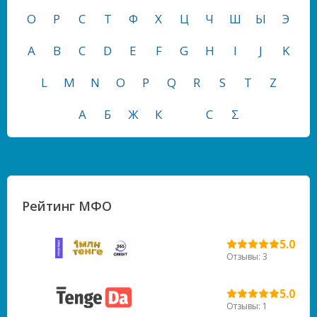
О
Р
С
Т
Ф
Х
Ц
Ч
Ш
Ы
Э
A
B
C
D
E
F
G
H
I
J
K
L
M
N
O
P
Q
R
S
T
Z
А
Б
Ж
К
С
Σ
Рейтинг МФО
5.0
Отзывы: 3
5.0
Отзывы: 1