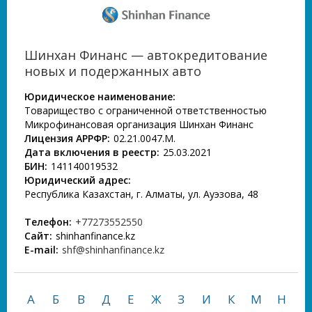
Шинхан Финанс — автокредитование
новых и подержанных авто
Юридическое наименование:
Товарищество с ограниченной ответственностью
Микрофинансовая организация Шинхан Финанс
Лицензия АРРФР:
02.21.0047.М.
Дата включения в реестр:
25.03.2021
БИН:
141140019532
Юридический адрес:
Республика Казахстан, г. Алматы, ул. Ауэзова, 48
Телефон:
+77273552550
Сайт:
shinhanfinance.kz
E-mail:
shf@shinhanfinance.kz
А
Б
В
Д
Е
Ж
З
И
К
М
Н