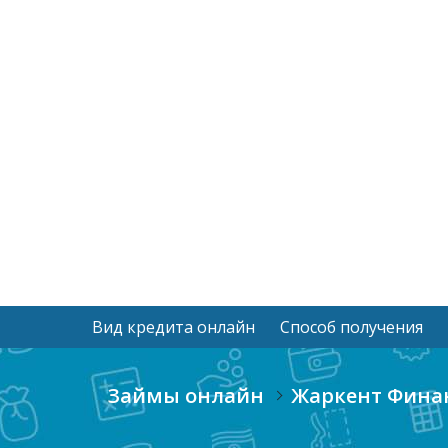
Вид кредита онлайн
Способ получения
Займы онлайн
Жаркент Финан