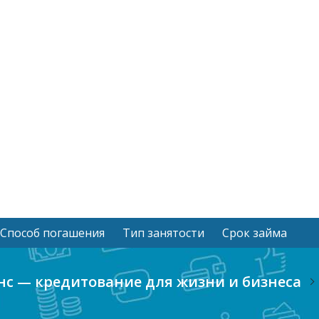
Способ погашения
Тип занятости
Срок займа
с — кредитование для жизни и бизнеса