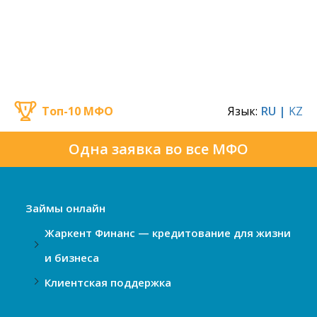
Топ-10 МФО
Язык:
RU |
KZ
Одна заявка во все МФО
Займы онлайн
Жаркент Финанс — кредитование для жизни
и бизнеса
Клиентская поддержка