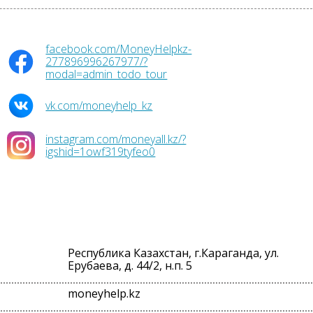
facebook.com/MoneyHelpkz-
277896996267977/?
modal=admin_todo_tour
vk.com/moneyhelp_kz
instagram.com/moneyall.kz/?
igshid=1owf319tyfeo0
Республика Казахстан, г.Караганда, ул.
Ерубаева, д. 44/2, н.п. 5
moneyhelp.kz