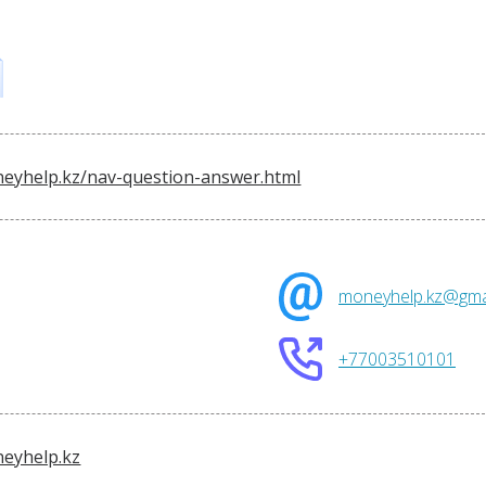
eyhelp.kz/nav-question-answer.html
moneyhelp.kz@gma
+77003510101
eyhelp.kz