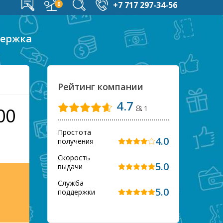
+7 717 297-34-56
держка
Рейтинг компании
4.7
1
00
Простота
4.0
получения
Скорость
5.0
выдачи
Служба
5.0
поддержки