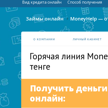
Вид кредита онлайн
Способ получения
Займы онлайн
MoneyHelp — от
О КОМПАНИИ
ЛИЧНЫЙ КАБИНЕТ
Горячая линия Mone
тенге
Получить деньги
онлайн: