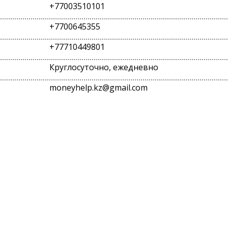
+77003510101
+7700645355
+77710449801
Круглосуточно, ежедневно
moneyhelp.kz@gmail.com