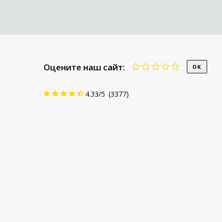
Оцените наш сайт:
4.33
/
5
(
3377
)
© Smartzaim.kz 2016-2022.
Все пр
Все права защищены
лиценз
деятель
+7 717 297-34-56
При ис
активна
Содержание сайта носит
Smartza
исключительно информационно-
справочный характер. Сервис
Smartzaim.kz не является кредитной
организацией и не выдает кредиты.
Сайт не взимает оплаты с клиента за