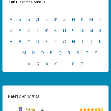
Сайт:
express-zaim.kz
А
Б
В
Д
Е
Ж
З
И
К
М
Н
О
Р
С
Т
Ф
Х
Ц
Ч
Ш
Ы
Э
A
B
C
D
E
F
G
H
I
J
K
L
M
N
O
P
Q
R
S
T
Z
А
Б
Ж
К
С
Σ
Рейтинг МФО
5.0