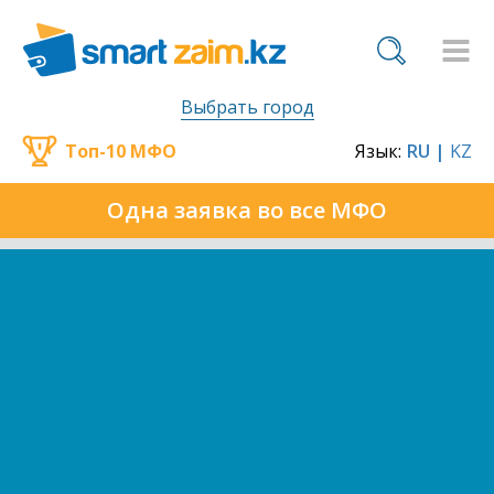
Выбрать город
Топ-10 МФО
Язык:
RU |
KZ
Одна заявка во все МФО