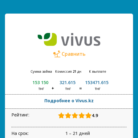
Сравнить
Сумма займа
Комиссия
21
дн
К выплате
153 150
321.615
153471.615
тнг
тнг
тнг
Подробнее о Vivus.kz
Рейтинг:
4.9
На срок:
1 – 21 дней