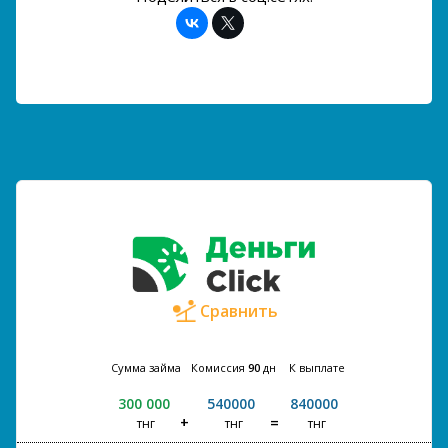
Сравнить
Сумма займа
Комиссия
90
дн
К выплате
300 000
540000
840000
тнг
тнг
тнг