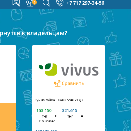
+7 717 297-34-56
рнутся к владельцам?
Сравнить
Сумма займа
Комиссия
21
дн
153 150
321.615
тнг
тнг
К выплате