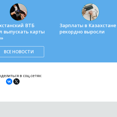
хстанский ВТБ
Зарплаты в Казахстане
л выпускать карты
рекордно выросли
р»
ВСЕ НОВОСТИ
делиться в соц.сетях: