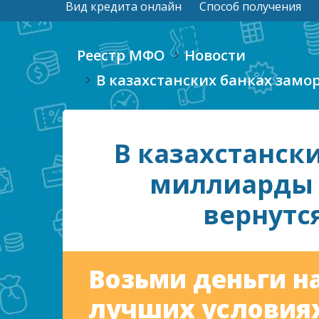
Вид кредита онлайн
Способ получения
Реестр МФО
Новости
В казахстанских банках замо
В казахстанск
миллиарды т
вернутс
Возьми деньги н
лучших условиях