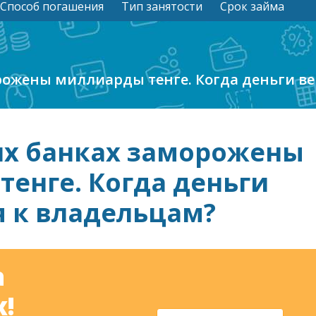
Способ погашения
Тип занятости
Срок займа
рожены миллиарды тенге. Когда деньги ве
их банках заморожены
енге. Когда деньги
я к владельцам?
а
!