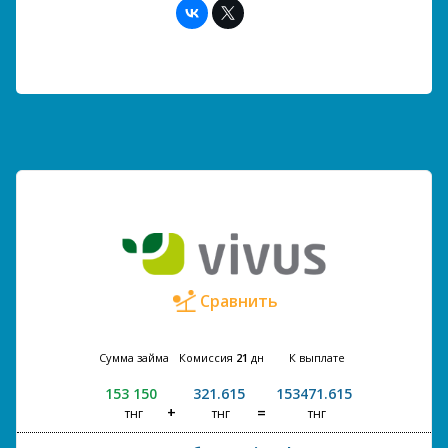
Сравнить
Сумма займа
Комиссия
21
дн
К выплате
153 150
321.615
153471.615
тнг
тнг
тнг