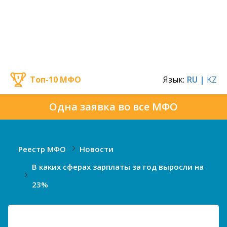
Топ-10 МФО
Язык:
RU |
KZ
Одна заявка во все МФО
Реестр МФО
Новости
В каких сферах зарплаты за год выросли на
23%