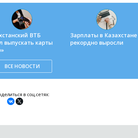
хстанский ВТБ
Зарплаты в Казахстане
л выпускать карты
рекордно выросли
р»
ВСЕ НОВОСТИ
делиться в соц.сетях: