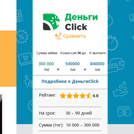
Сравнить
Сумма займа
Комиссия
90
дн
К выплате
300 000
540000
840000
тнг
тнг
тнг
Подробнее о ДеньгиClick
Рейтинг:
4.6
На срок:
30 – 90 дней
Сумма (тнг):
10 000 – 300 000