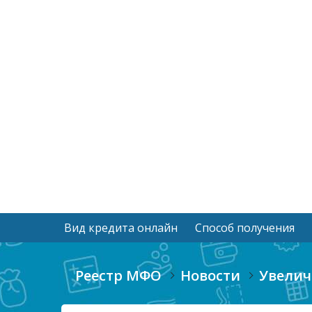
Вид кредита онлайн
Способ получения
Реестр МФО
Новости
Увелич