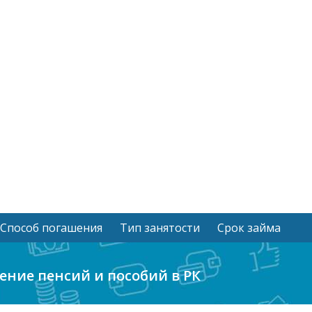
Способ погашения
Тип занятости
Срок займа
ение пенсий и пособий в РК