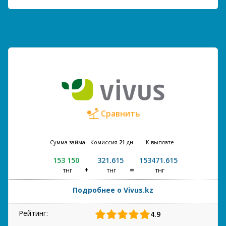
Сравнить
Сумма займа
Комиссия
21
дн
К выплате
153 150
321.615
153471.615
тнг
тнг
тнг
Подробнее о Vivus.kz
Рейтинг:
4.9