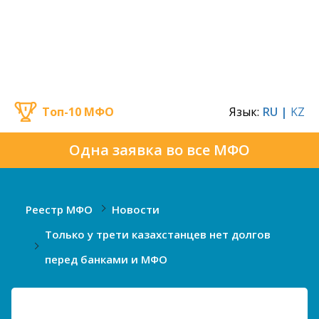
Топ-10 МФО
Язык:
RU |
KZ
Одна заявка во все МФО
Реестр МФО
Новости
Только у трети казахстанцев нет долгов
перед банками и МФО