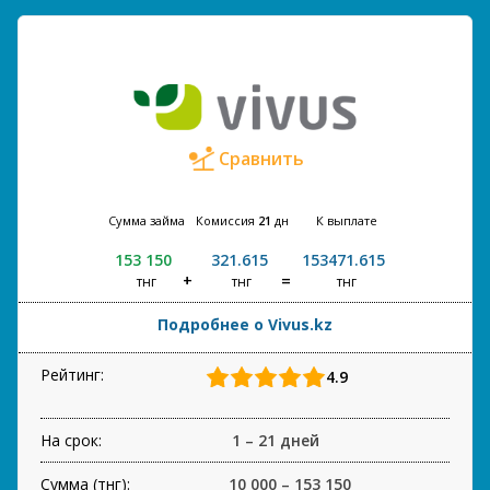
Сравнить
Сумма займа
Комиссия
21
дн
К выплате
153 150
321.615
153471.615
тнг
тнг
тнг
Подробнее о Vivus.kz
Рейтинг:
4.9
На срок:
1 – 21 дней
Сумма (тнг):
10 000 – 153 150