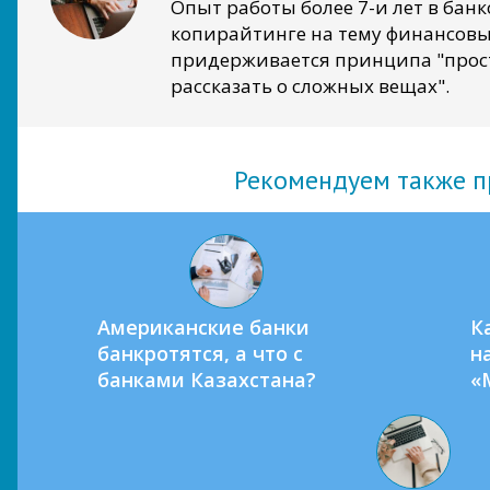
Опыт работы более 7-и лет в банко
копирайтинге на тему финансовых
придерживается принципа "прост
рассказать о сложных вещах".
Рекомендуем также п
Американские банки
К
банкротятся, а что с
н
банками Казахстана?
«