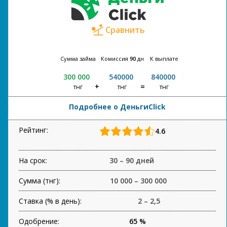
Сравнить
Сумма займа
Комиссия
90
дн
К выплате
300 000
540000
840000
тнг
тнг
тнг
Подробнее о ДеньгиClick
Рейтинг:
4.6
На срок:
30 – 90 дней
Сумма (тнг):
10 000 – 300 000
Ставка (% в день):
2 – 2,5
Одобрение:
65 %