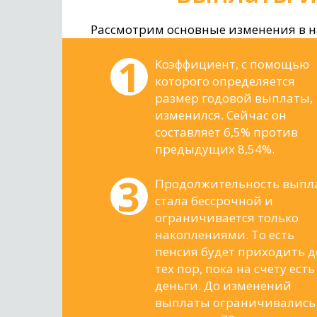
Рассмотрим основные изменения в 
Коэффициент, с помощью
которого определяется
размер годовой выплаты,
изменился. Сейчас он
составляет 6,5% против
предыдущих 8,54%.
Продолжительность выпл
стала бессрочной и
ограничивается только
накоплениями. То есть
пенсия будет приходить д
тех пор, пока на счету есть
деньги. До изменений
выплаты ограничивались