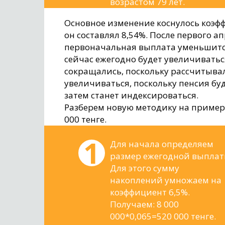
возрастом 79 лет.
Основное изменение коснулось коэфф
он составлял 8,54%. После первого ап
первоначальная выплата уменьшится
сейчас ежегодно будет увеличиватьс
сокращались, поскольку рассчитывали
увеличиваться, поскольку пенсия бу
затем станет индексироваться.
Разберем новую методику на примере
000 тенге.
Для начала определяем
размер ежегодной выплат
Для этого сумму
накоплений умножаем на
коэффициент 6,5%.
Получаем: 8 000
000*0,065=520 000 тенге.