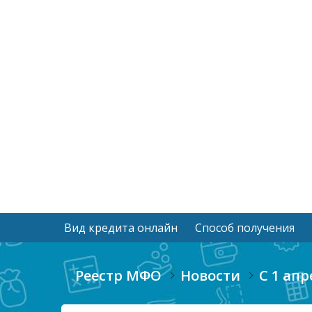
Вид кредита онлайн
Способ получения
Реестр МФО
Новости
С 1 ап