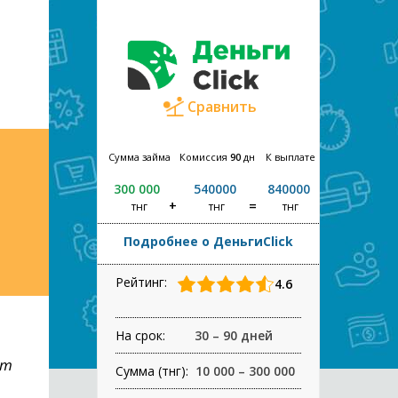
Сравнить
Сумма займа
Комиссия
90
дн
К выплате
300 000
540000
840000
тнг
тнг
тнг
Подробнее о ДеньгиClick
Рейтинг:
4.6
На срок:
30 – 90 дней
ет
Сумма (тнг):
10 000 – 300 000