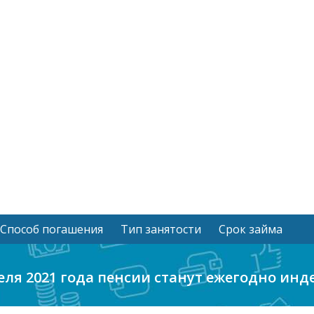
Способ погашения
Тип занятости
Срок займа
реля 2021 года пенсии станут ежегодно инд