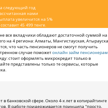
а следующий год
ассчитанная нами
ыплата увеличится на 5%
 составит 45 499 тенге.
 не все вкладчики обладают достаточной суммой на
его на 4 региона: Алматы, Мангистауская, Атырауск
тся, что часть пенсионеров не смогут получить
кстренном случае поможет
онлайн займ пенсионерам
ду: стоит оформлять микрокредит только в
айте представлены только те сервисы, которые
ка.
т в банковской сфере. Около 4-х лет в копирайтинге
ов. В работе придерживается принципа "просто,