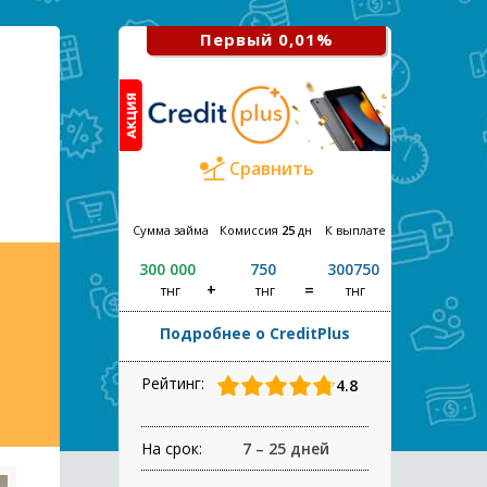
Первый 0,01%
Сравнить
Сумма займа
Комиссия
25
дн
К выплате
300 000
750
300750
тнг
тнг
тнг
Подробнее о CreditPlus
Рейтинг:
4.8
На срок:
7 – 25 дней