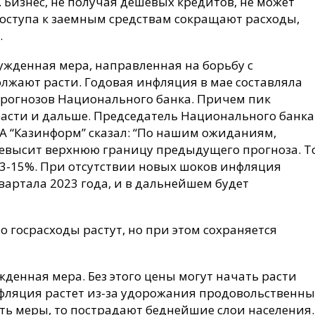
. Бизнес, не получая дешевых кредитов, не может
доступа к заемным средствам сокращают расходы,
.
ужденная мера, направленная на борьбу с
лжают расти. Годовая инфляция в мае составляла
е прогнозов Национального банка. Причем пик
расти и дальше. Председатель Национального банка
 “Казинформ” сказал: “По нашим ожиданиям,
ревысит верхнюю границу предыдущего прогноза. Т
13-15%. При отсутствии новых шоков инфляция
вартала 2023 года, и в дальнейшем будет
то госрасходы растут, но при этом сохраняется
енная мера. Без этого цены могут начать расти
фляция растет из-за удорожания продовольственны
ть меры, то пострадают беднейшие слои населения.