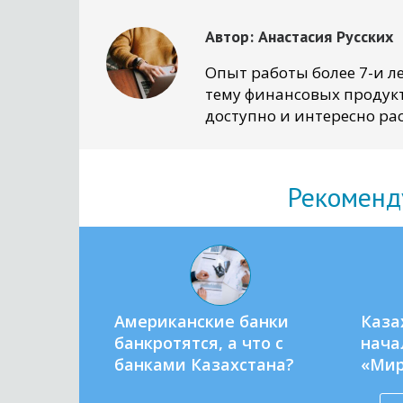
Автор:
Анастасия Русских
Опыт работы более 7-и ле
тему финансовых продукт
доступно и интересно рас
Рекоменд
Американские банки
Каза
банкротятся, а что с
нача
банками Казахстана?
«Ми