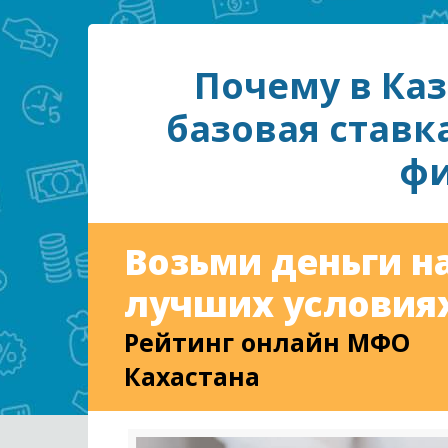
Почему в Ка
базовая ставк
фи
Возьми деньги н
лучших условиях
Рейтинг онлайн МФО
Кахастана