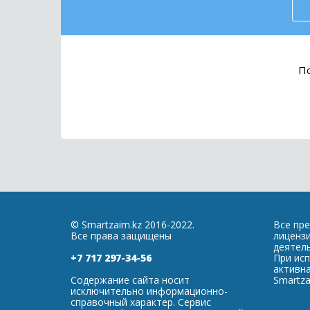
По
© Smartzaim.kz 2016-2022.
Все пр
Все права защищены
лиценз
деятель
+7 717 297-34-56
При ис
активна
Содержание сайта носит
Smartza
исключительно информационно-
справочный характер. Сервис