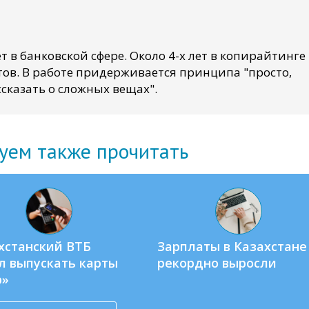
т в банковской сфере. Около 4-х лет в копирайтинге
ов. В работе придерживается принципа "просто,
сказать о сложных вещах".
уем также прочитать
хстанский ВТБ
Зарплаты в Казахстане
л выпускать карты
рекордно выросли
р»