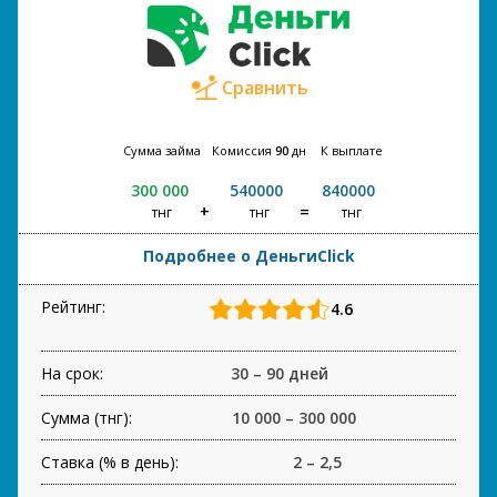
Сравнить
Сумма займа
Комиссия
90
дн
К выплате
300 000
540000
840000
тнг
тнг
тнг
Подробнее о ДеньгиClick
Рейтинг:
4.6
На срок:
30 – 90 дней
Сумма (тнг):
10 000 – 300 000
Ставка (% в день):
2 – 2,5