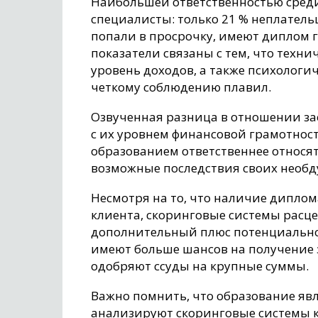
Наибольшей ответственностью среди
специалисты: только 21 % неплательщ
попали в просрочку, имеют диплом г
показатели связаны с тем, что техн
уровень доходов, а также психолог
четкому соблюдению плавил.
Озвученная разница в отношении з
с их уровнем финансовой грамотнос
образованием ответственнее относя
возможные последствия своих необд
Несмотря на то, что наличие диплом
клиента, скоринговые системы расц
дополнительный плюс потенциально
имеют больше шансов на получение з
одобряют ссуды на крупные суммы.
Важно помнить, что образование явл
анализируют скоринговые системы 