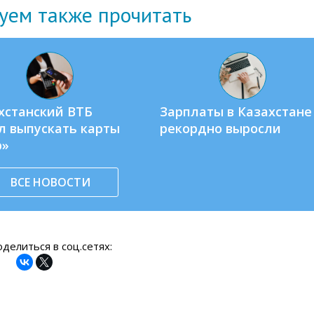
уем также прочитать
хстанский ВТБ
Зарплаты в Казахстане
л выпускать карты
рекордно выросли
р»
ВСЕ НОВОСТИ
делиться в соц.сетях: