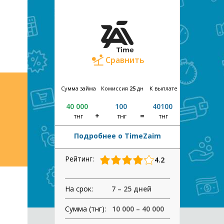
Сравнить
Сумма займа
Комиссия
25
дн
К выплате
40 000
100
40100
тнг
тнг
тнг
Подробнее о TimeZaim
Рейтинг:
4.2
На срок:
7 – 25 дней
Сумма (тнг):
10 000 – 40 000