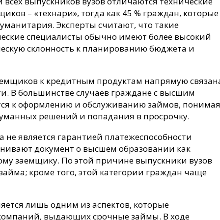
 всех выпускников вузов отличаются технические
иков – «технари», тогда как 45 % граждан, которые
уманитария. Эксперты считают, что такие
ические специалисты обычно имеют более высокий
ическую склонность к планированию бюджета и
аемщиков к кредитным продуктам напрямую связан
ти. В большинстве случаев граждане с высшим
тся к оформлению и обслуживанию займов, понима
уманных решений и попадания в просрочку.
а не является гарантией платежеспособности
енивают документ о высшем образовании как
му заемщику. По этой причине выпускники вузов
айма; кроме того, этой категории граждан чаще
яется лишь одним из аспектов, которые
компаний, выдающих срочные займы. В ходе