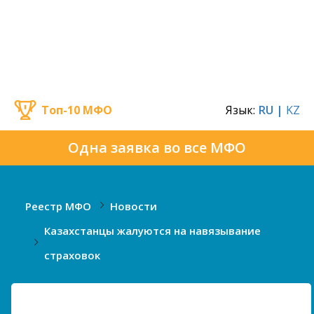
Топ-10 МФО
Язык:
RU |
KZ
Одна заявка во все МФО
Реестр МФО
Новости
Казахстанцы жалуются на навязывание
страховок