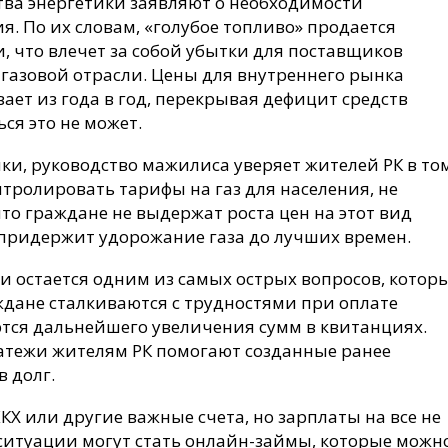
ва энергетики заявляют о необходимости
я. По их словам, «голубое топливо» продается
, что влечет за собой убытки для поставщиков
 газовой отрасли. Цены для внутреннего рынка
ает из года в год, перекрывая дефицит средств
ся это не может.
и, руководство мажилиса уверяет жителей РК в том
нтролировать тарифы на газ для населения, не
что граждане не выдержат роста цен на этот вид
 придержит удорожание газа до лучших времен.
и остается одним из самых острых вопросов, котор
ждане сталкиваются с трудностями при оплате
ются дальнейшего увеличения сумм в квитанциях.
атежи жителям РК помогают созданные ранее
в долг.
КХ или другие важные счета, но зарплаты на все не
 ситуации могут стать онлайн-займы, которые можн