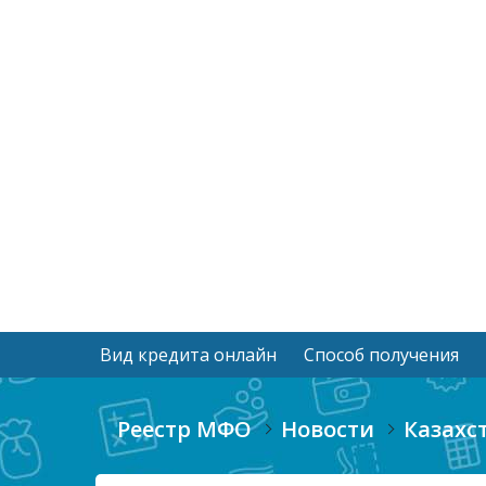
Вид кредита онлайн
Способ получения
Реестр МФО
Новости
Казахс