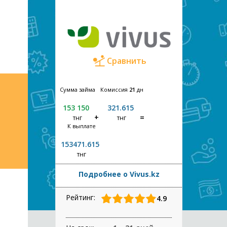
Сравнить
Сумма займа
Комиссия
21
дн
153 150
321.615
тнг
тнг
К выплате
153471.615
тнг
Подробнее о Vivus.kz
Рейтинг:
4.9