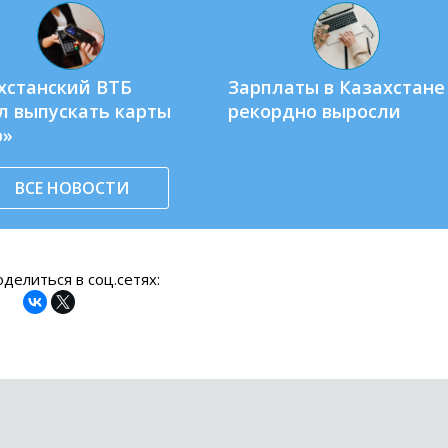
хстанский ВТБ
Зарплаты в Казахстане
л выпускать карты
рекордно выросли
р»
ВСЕ НОВОСТИ
делиться в соц.сетях: