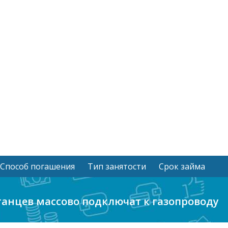
Способ погашения
Тип занятости
Срок займа
танцев массово подключат к газопроводу