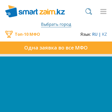
Выбрать город
Топ-10 МФО
Язык:
RU |
KZ
Одна заявка во все МФО