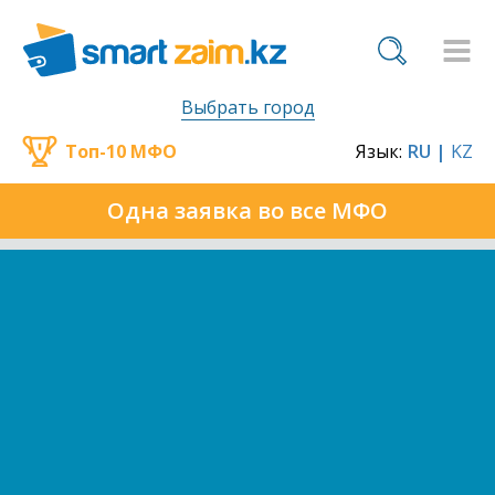
Выбрать город
Топ-10 МФО
Язык:
RU |
KZ
Одна заявка во все МФО