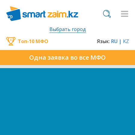
Выбрать город
Топ-10 МФО
Язык:
RU |
KZ
Одна заявка во все МФО