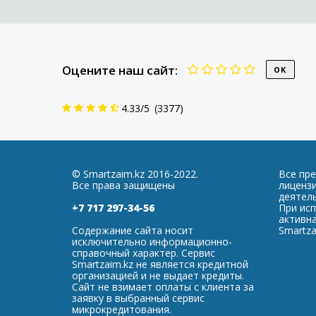
Оцените наш сайт:
4.33
/
5
(
3377
)
© Smartzaim.kz 2016-2022.
Все пр
Все права защищены
лиценз
деятель
+7 717 297-34-56
При ис
активна
Содержание сайта носит
Smartza
исключительно информационно-
справочный характер. Сервис
Smartzaim.kz не является кредитной
организацией и не выдает кредиты.
Сайт не взимает оплаты с клиента за
заявку в выбранный сервис
микрокредитования.