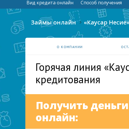
Вид кредита онлайн
Способ получения
Займы онлайн
«Каусар Несие
О КОМПАНИИ
ОСТ
Горячая линия «Кау
кредитования
Получить деньги
онлайн: