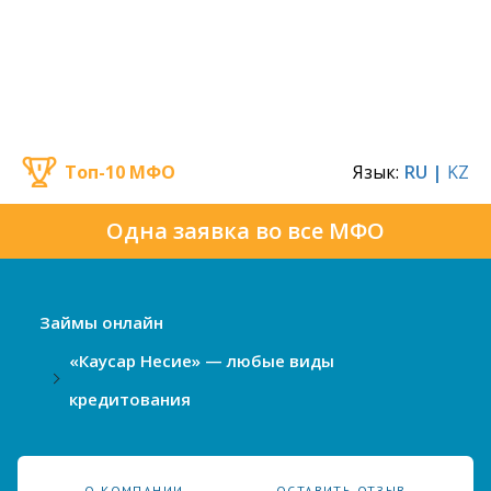
Топ-10 МФО
Язык:
RU |
KZ
Одна заявка во все МФО
Займы онлайн
«Каусар Несие» — любые виды
кредитования
О КОМПАНИИ
ОСТАВИТЬ ОТЗЫВ