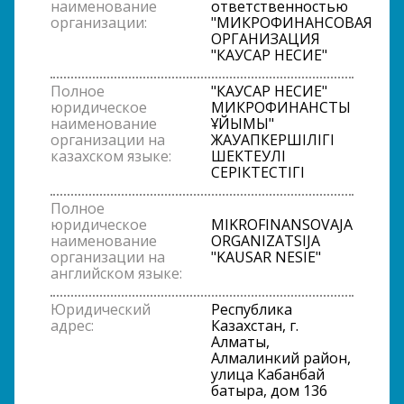
наименование
ответственностью
организации:
"МИКРОФИНАНСОВАЯ
ОРГАНИЗАЦИЯ
"КАУСАР НЕСИЕ"
Полное
"КАУСАР НЕСИЕ"
юридическое
МИКРОФИНАНСТЫҚ
наименование
ҰЙЫМЫ"
организации на
ЖАУАПКЕРШІЛІГІ
казахском языке:
ШЕКТЕУЛІ
СЕРІКТЕСТІГІ
Полное
юридическое
MIKROFINANSOVAJA
наименование
ORGANIZATSIJA
организации на
"KAUSAR NESIE"
английском языке:
Юридический
Республика
адрес:
Казахстан, г.
Алматы,
Алмалинкий район,
улица Кабанбай
батыра, дом 136