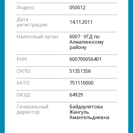
Индекс:
050012
Дата
14.11.2011
регистрации:
Налоговый орган:
6007 · УГД по
Алмалинскому
району
РНН:
600700656401
ОКПО:
51351356
КАТО:
751110000
ОКЭД:
64929
Генеральный
Байдаулетова
директор:
Жангуль
Амангельдиевна