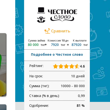
Сравнить
Сумма займа
Комиссия
10
дн
К выплате
80 000
7920
87920
тнг
тнг
тнг
Подробнее о Честное слово
Рейтинг:
4.6
На срок:
10 дней
Сумма (тнг):
10000 - 80 000
Ставка (% в день):
0,99
Одобрение:
81 %