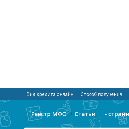
Вид кредита онлайн
Способ получения
Реестр МФО
Статьи
- страни