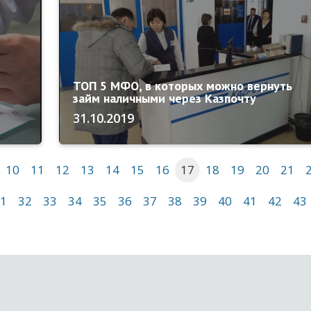
ТОП 5 МФО, в которых можно вернуть
займ наличными через Казпочту
31.10.2019
10
11
12
13
14
15
16
17
18
19
20
21
1
32
33
34
35
36
37
38
39
40
41
42
43