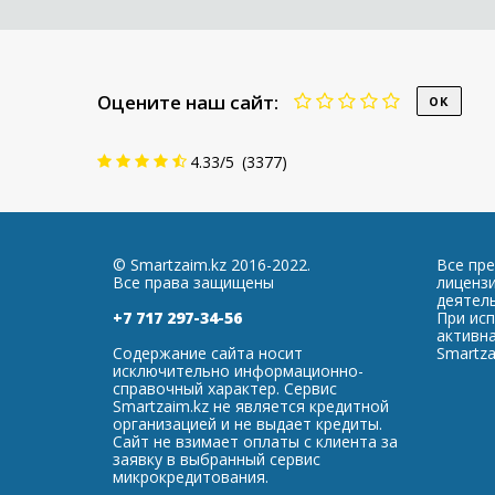
Оцените наш сайт:
4.33
/
5
(
3377
)
© Smartzaim.kz 2016-2022.
Все пр
Все права защищены
лиценз
деятель
+7 717 297-34-56
При ис
активна
Содержание сайта носит
Smartza
исключительно информационно-
справочный характер. Сервис
Smartzaim.kz не является кредитной
организацией и не выдает кредиты.
Сайт не взимает оплаты с клиента за
заявку в выбранный сервис
микрокредитования.