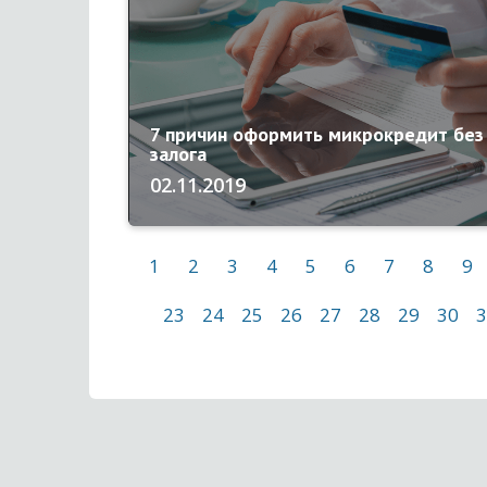
7 причин оформить микрокредит без
залога
02.11.2019
1
2
3
4
5
6
7
8
9
23
24
25
26
27
28
29
30
3