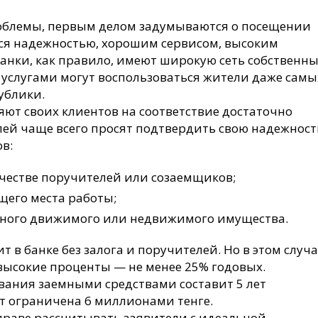
облемы, первым делом задумываются о посещении
ся надежностью, хорошим сервисом, высоким
анки, как правило, имеют широкую сеть собственн
х услугами могут воспользоваться жители даже самы
ублики.
ют своих клиентов на соответствие достаточно
лей чаще всего просят подтвердить свою надежност
в:
ачестве поручителей или созаемщиков;
щего места работы;
нного движимого или недвижимого имущества.
т в банке без залога и поручителей. Но в этом случ
высокие проценты — не менее 25% годовых.
ания заемными средствами составит 5 лет
т ограничена 6 миллионами тенге.
праве рассчитывать заявители с идеальной