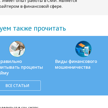
. Имеет опыт работы в СМИ. Является
айтером в финансовой сфере.
уем также прочитать
правильно
Виды финансового
читывать проценты
мошенничества
айму
ВСЕ СТАТЬИ
делиться в соц.сетях: