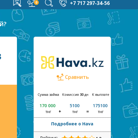
+7 717 297-34-56
й?
з
Сравнить
Сумма займа
Комиссия
30
дн
К выплате
170 000
5100
175100
тнг
тнг
тнг
Подробнее о Hava
Рейтинг: