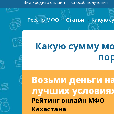
Вид кредита онлайн
Способ получения
Реестр МФО
Статьи
Какую с
Какую сумму мо
по
Возьми деньги н
лучших условиях
Рейтинг онлайн МФО
Кахастана