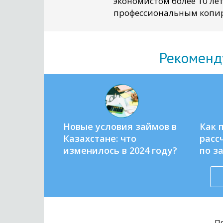
экономистом более 10 лет
профессиональным копир
Рекоменд
Новые условия займов в
Как 
Казахстане: что
расс
изменилось в 2024 году?
по з
По