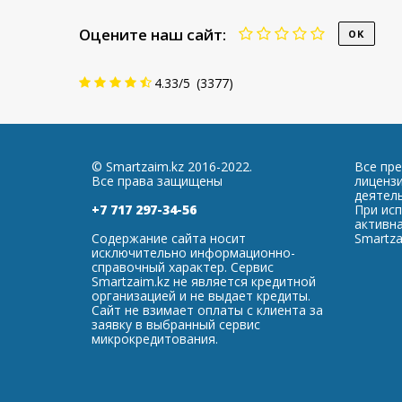
Оцените наш сайт:
4.33
/
5
(
3377
)
© Smartzaim.kz 2016-2022.
Все пр
Все права защищены
лиценз
деятель
+7 717 297-34-56
При ис
активна
Содержание сайта носит
Smartza
исключительно информационно-
справочный характер. Сервис
Smartzaim.kz не является кредитной
организацией и не выдает кредиты.
Сайт не взимает оплаты с клиента за
заявку в выбранный сервис
микрокредитования.