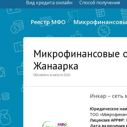
Вид кредита онлайн
Способ получения
Реестр МФО
Микрофинансовые
Микрофинансовые о
Жанаарка
Обновлено в августе 2026
Инкар – сеть
Юридическое наи
ТОО «Микрофинанс
Лицензия АРРФР:
Дата включения в