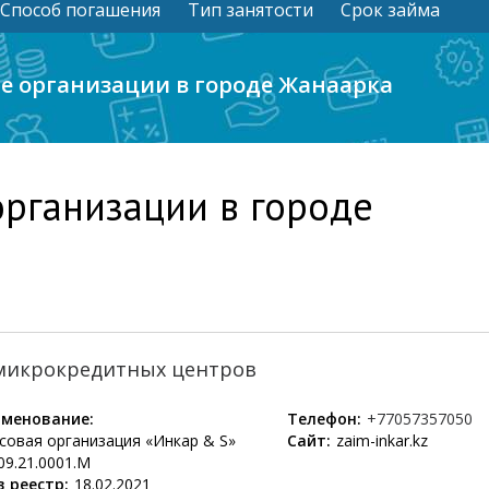
Способ погашения
Тип занятости
Срок займа
 организации в городе Жанаарка
рганизации в городе
 микрокредитных центров
менование:
Телефон:
+77057357050
овая организация «Инкар & S»
Сайт:
zaim-inkar.kz
09.21.0001.М
 реестр:
18.02.2021