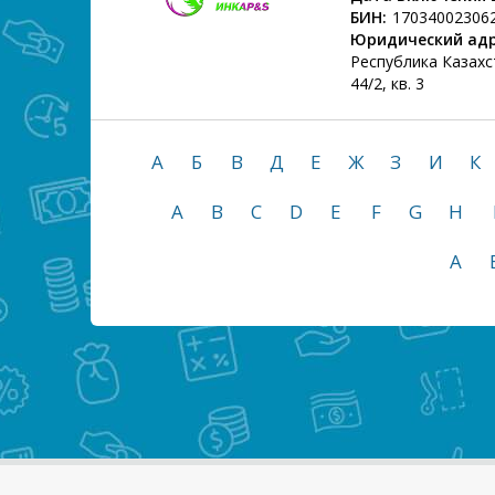
БИН:
17034002306
Юридический адр
Республика Казахста
44/2, кв. 3
А
Б
В
Д
Е
Ж
З
И
К
A
B
C
D
E
F
G
H
А