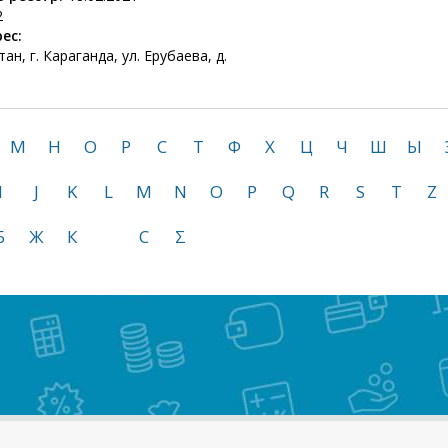
2
ес:
н, г. Караганда, ул. Ерубаева, д.
М
Н
О
Р
С
Т
Ф
Х
Ц
Ч
Ш
Ы
I
J
K
L
M
N
O
P
Q
R
S
T
Z
Б
Ж
К
С
Σ