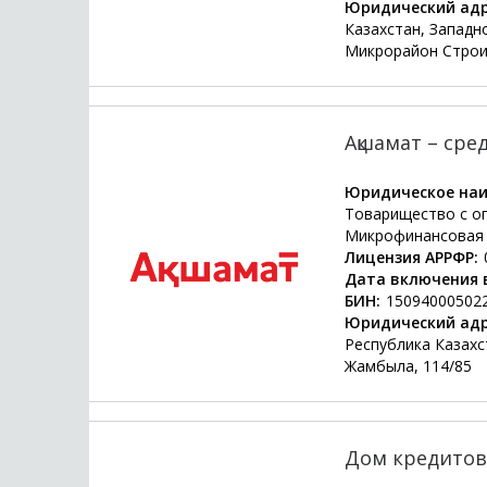
Юридический адр
Казахстан, Западн
Микрорайон Строи
Ақшамат – сре
Юридическое наи
Товарищество с о
Микрофинансовая 
Лицензия АРРФР:
Дата включения в
БИН:
15094000502
Юридический адр
Республика Казахст
Жамбыла, 114/85
Дом кредитов