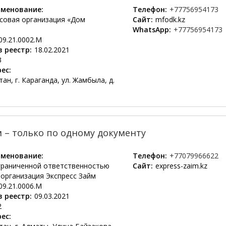
менование:
Телефон:
+77756954173
овая организация «Дом
Сайт:
mfodk.kz
WhatsApp:
+77756954173
09.21.0002.М
 реестр:
18.02.2021
3
ес:
ан, г. Караганда, ул. Жамбыла, д.
 – только по одному документу
менование:
Телефон:
+77079966622
граниченной ответственностью
Сайт:
express-zaim.kz
организация Экспресс Займ
09.21.0006.М
 реестр:
09.03.2021
2
ес: