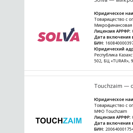
Юридическое наи
Товарищество с о
Микрофинансовая 
Лицензия АРРФР:
Дата включения в
БИН:
16084000039
Юридический адр
Республика Казахст
502, БЦ «TURAR», 
Touchzaim — 
Юридическое наи
Товарищество с о
МФО Touchzaim
Лицензия АРРФР:
Дата включения в
БИН:
20064000175