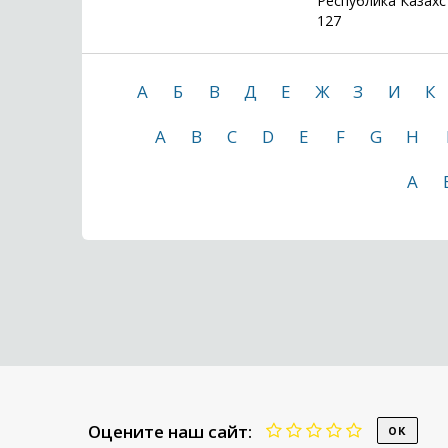
Республика Казахст
127
А
Б
В
Д
Е
Ж
З
И
К
A
B
C
D
E
F
G
H
А
Оцените наш сайт: