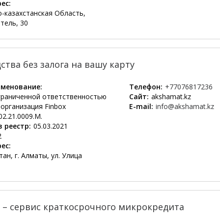
ес:
о-казахстанская Область,
тель, 30
дства без залога на вашу карту
менование:
Телефон:
+77076817236
граниченной ответственностью
Сайт:
akshamat.kz
организация Finbox
E-mail:
info@akshamat.kz
02.21.0009.М.
 реестр:
05.03.2021
2
ес:
ан, г. Алматы, ул. Улица
 – сервис краткосрочного микрокредита