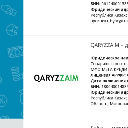
БИН:
06124000158
Юридический адр
Республика Казахс
проспект Нұрсұлта
QARYZZAIM – 
Юридическое наи
Товарищество с о
МФО МЕГА КРЕДИ
Лицензия АРРФР:
Дата включения в
БИН:
18064001488
Юридический адр
Республика Казахс
Область, Микрора
Solva — микр