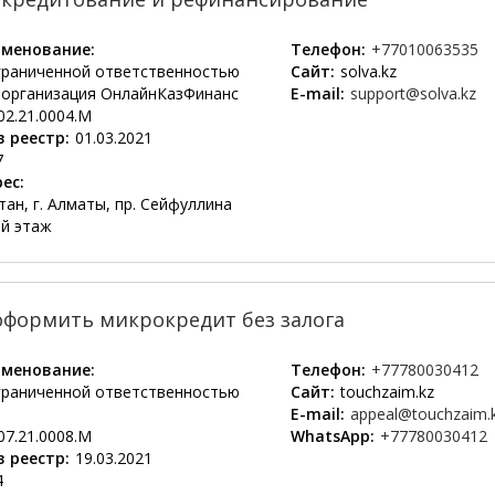
менование:
Телефон:
+77010063535
граниченной ответственностью
Сайт:
solva.kz
организация ОнлайнКазФинанс
E-mail:
support@solva.kz
02.21.0004.М
 реестр:
01.03.2021
7
ес:
ан, г. Алматы, пр. Сейфуллина
9й этаж
оформить микрокредит без залога
менование:
Телефон:
+77780030412
граниченной ответственностью
Сайт:
touchzaim.kz
E-mail:
appeal@touchzaim.
07.21.0008.М
WhatsApp:
+77780030412
 реестр:
19.03.2021
4