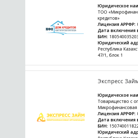
Юридическое наи
ТОО «Микрофинанс
кредитов»
Лицензия АРРФР:
Дата включения в
БИН:
18054003520
Юридический адр
Республика Казахст
47/1, блок 1
Экспресс Займ
Юридическое наи
Товарищество с о
Микрофинансовая 
Лицензия АРРФР:
Дата включения в
БИН:
15074001182
Юридический адр