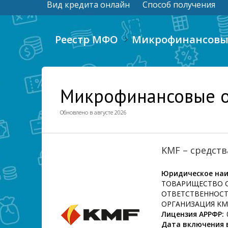
Вид кредита онлайн
Способ получения
Реестр МФО
Микрофинансовые
Микрофинансовые ор
Обновлено в августе 2026
KMF – средств
Юридическое наи
ТОВАРИЩЕСТВО 
ОТВЕТСТВЕННОС
ОРГАНИЗАЦИЯ KM
Лицензия АРРФР:
Дата включения в