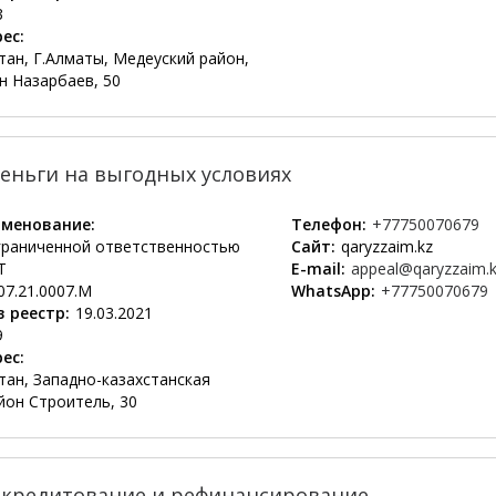
3
ес:
тан, Г.Алматы, Медеуский район,
н Назарбаев, 50
деньги на выгодных условиях
менование:
Телефон:
+77750070679
граниченной ответственностью
Сайт:
qaryzzaim.kz
Т
E-mail:
appeal@qaryzzaim.
07.21.0007.М
WhatsApp:
+77750070679
 реестр:
19.03.2021
9
ес:
тан, Западно-казахстанская
йон Строитель, 30
окредитование и рефинансирование