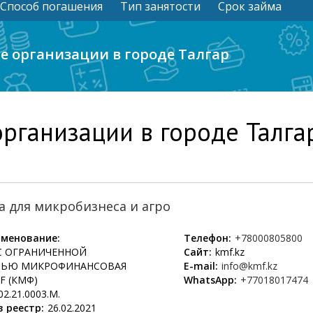
Способ погашения
Тип занятости
Срок займа
 организации в городе Талгар
ганизации в городе Талга
а для микробизнеса и агро
менование:
Телефон:
+78000805800
С ОГРАНИЧЕННОЙ
Сайт:
kmf.kz
ТЬЮ МИКРОФИНАНСОВАЯ
E-mail:
info@kmf.kz
F (КМФ)
WhatsApp:
+77018017474
02.21.0003.М.
 реестр:
26.02.2021