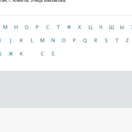
ан, г. Алматы, Улица Байзакова,
М
Н
О
Р
С
Т
Ф
Х
Ц
Ч
Ш
Ы
I
J
K
L
M
N
O
P
Q
R
S
T
Z
Б
Ж
К
С
Σ