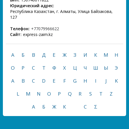
Юридический адрес:
Республика Казахстан, г. Алматы, Улица Байзакова,
127
Телефон:
+77079966622
Сайт:
express-zaim.kz
А
Б
В
Д
Е
Ж
З
И
К
М
Н
О
Р
С
Т
Ф
Х
Ц
Ч
Ш
Ы
Э
A
B
C
D
E
F
G
H
I
J
K
L
M
N
O
P
Q
R
S
T
Z
А
Б
Ж
К
С
Σ