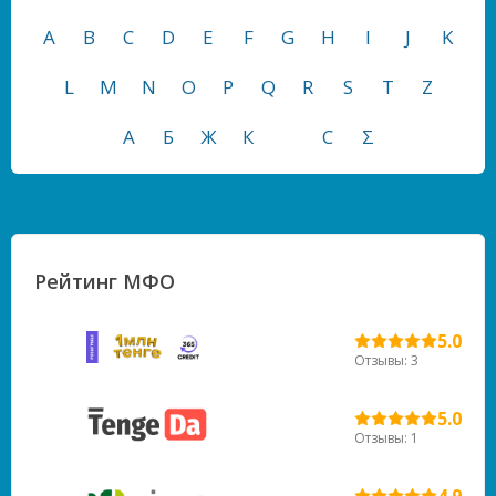
A
B
C
D
E
F
G
H
I
J
K
L
M
N
O
P
Q
R
S
T
Z
А
Б
Ж
К
С
Σ
Рейтинг МФО
5.0
Отзывы: 3
5.0
Отзывы: 1
4.9