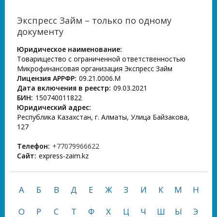
Экспресс Займ – только по одному
документу
Юридическое наименование:
Товарищество с ограниченной ответственностью
Микрофинансовая организация Экспресс Займ
Лицензия АРРФР:
09.21.0006.М
Дата включения в реестр:
09.03.2021
БИН:
150740011822
Юридический адрес:
Республика Казахстан, г. Алматы, Улица Байзакова,
127
Телефон:
+77079966622
Сайт:
express-zaim.kz
А
Б
В
Д
Е
Ж
З
И
К
М
Н
О
Р
С
Т
Ф
Х
Ц
Ч
Ш
Ы
Э