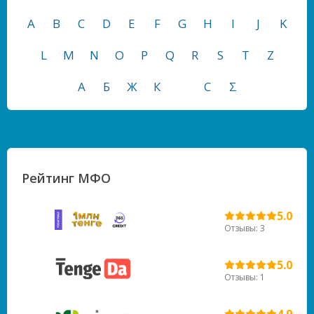
A
B
C
D
E
F
G
H
I
J
K
L
M
N
O
P
Q
R
S
T
Z
А
Б
Ж
К
С
Σ
Рейтинг МФО
5.0
Отзывы: 3
5.0
Отзывы: 1
4.9