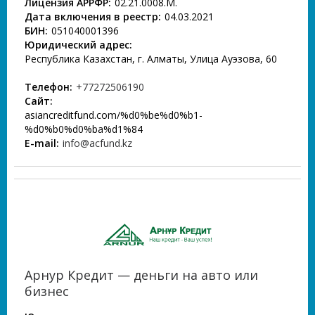
Лицензия АРРФР:
02.21.0008.М.
Дата включения в реестр:
04.03.2021
БИН:
051040001396
Юридический адрес:
Республика Казахстан, г. Алматы, Улица Ауэзова, 60
Телефон:
+77272506190
Сайт:
asiancreditfund.com/%d0%be%d0%b1-
%d0%b0%d0%ba%d1%84
E-mail:
info@acfund.kz
Арнур Кредит — деньги на авто или
бизнес