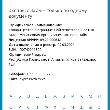
Экспресс Займ – только по одному
документу
Юридическое наименование:
Товарищество с ограниченной ответственностью
Микрофинансовая организация Экспресс Займ
Лицензия АРРФР:
09.21.0006.М
Дата включения в реестр:
09.03.2021
БИН:
150740011822
Юридический адрес:
Республика Казахстан, г. Алматы, Улица Байзакова,
127
Телефон:
+77079966622
Сайт:
express-zaim.kz
А
Б
В
Д
Е
Ж
З
И
К
М
Н
О
Р
С
Т
Ф
Х
Ц
Ч
Ш
Ы
Э