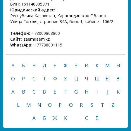
БИН:
161140005971
Юридический адрес:
Республика Казахстан, Карагандинская Область,
Улица Гоголя, строение 34А, блок 1, кабинет 106/2
Телефон:
+78000808800
Сайт:
zaemdaem.kz
WhatsApp:
+77788001115
А
Б
В
Д
Е
Ж
З
И
К
М
Н
О
Р
С
Т
Ф
Х
Ц
Ч
Ш
Ы
Э
A
B
C
D
E
F
G
H
I
J
K
L
M
N
O
P
Q
R
S
T
Z
А
Б
Ж
К
С
Σ