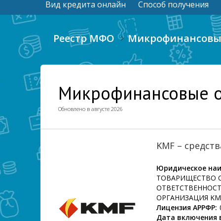
Вид кредита онлайн
Способ получения
Реестр МФО
Микрофинансовые
Микрофинансовые о
Обновлено в августе 2026
KMF – средств
Юридическое наи
ТОВАРИЩЕСТВО 
ОТВЕТСТВЕННОС
ОРГАНИЗАЦИЯ KM
Лицензия АРРФР:
Дата включения в