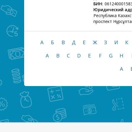
БИН:
06124000158
Юридический адр
Республика Казахс
проспект Нұрсұлта
А
Б
В
Д
Е
Ж
З
И
К
A
B
C
D
E
F
G
H
А