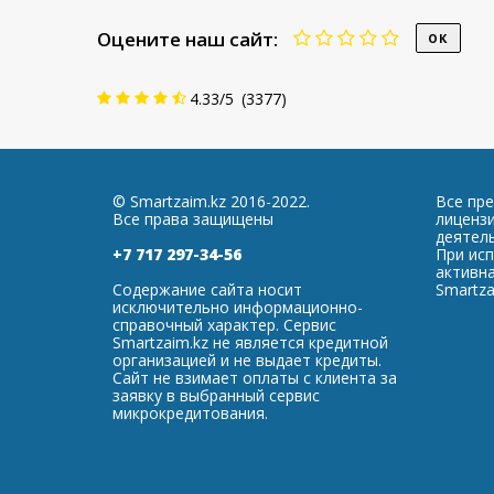
Оцените наш сайт:
4.33
/
5
(
3377
)
© Smartzaim.kz 2016-2022.
Все пр
Все права защищены
лиценз
деятель
+7 717 297-34-56
При ис
активна
Содержание сайта носит
Smartza
исключительно информационно-
справочный характер. Сервис
Smartzaim.kz не является кредитной
организацией и не выдает кредиты.
Сайт не взимает оплаты с клиента за
заявку в выбранный сервис
микрокредитования.