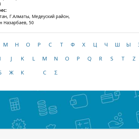
3
ес:
тан, Г.Алматы, Медеуский район,
н Назарбаев, 50
М
Н
О
Р
С
Т
Ф
Х
Ц
Ч
Ш
Ы
I
J
K
L
M
N
O
P
Q
R
S
T
Z
Б
Ж
К
С
Σ