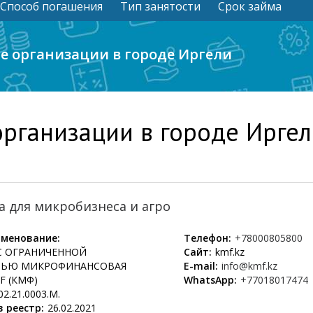
Способ погашения
Тип занятости
Срок займа
 организации в городе Иргели
рганизации в городе Иргел
а для микробизнеса и агро
менование:
Телефон:
+78000805800
С ОГРАНИЧЕННОЙ
Сайт:
kmf.kz
ТЬЮ МИКРОФИНАНСОВАЯ
E-mail:
info@kmf.kz
F (КМФ)
WhatsApp:
+77018017474
02.21.0003.М.
 реестр:
26.02.2021