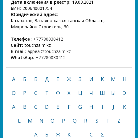
Дата включения в реестр:
19.03.2021
БИН:
200640001754
Юридический адрес:
Казахстан, Западно-казахстанская Область,
Микрорайон Строитель, 30
Телефон:
+77780030412
Сайт:
touchzaim.kz
E-mail:
appeal@touchzaim.kz
WhatsApp:
+77780030412
А
Б
В
Д
Е
Ж
З
И
К
М
Н
О
Р
С
Т
Ф
Х
Ц
Ч
Ш
Ы
Э
A
B
C
D
E
F
G
H
I
J
K
L
M
N
O
P
Q
R
S
T
Z
А
Б
Ж
К
С
Σ