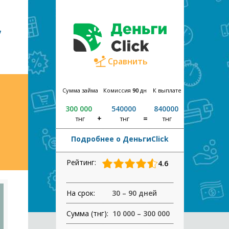
,
Сравнить
Сумма займа
Комиссия
90
дн
К выплате
300 000
540000
840000
тнг
тнг
тнг
Подробнее о ДеньгиClick
Рейтинг:
4.6
На срок:
30 – 90 дней
Сумма (тнг):
10 000 – 300 000