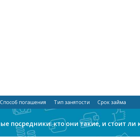
Способ погашения
Тип занятости
Срок займа
ые посредники: кто они такие, и стоит ли