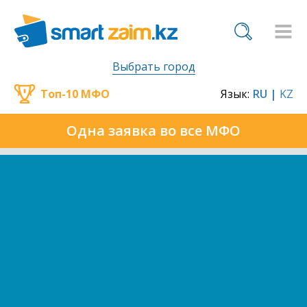
Выбрать город
Топ-10 МФО
Язык:
RU |
KZ
Одна заявка во все МФО