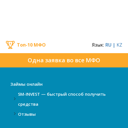
Топ-10 МФО
Язык:
RU |
KZ
Одна заявка во все МФО
Займы онлайн
SM-INVEST — быстрый способ получить
средства
Отзывы