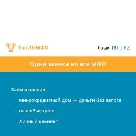
Топ-10 МФО
Язык:
RU |
KZ
Одна заявка во все МФО
Займы онлайн
Микрокредитный дом — деньги без залога
на любые цели
Личный кабинет