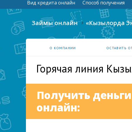
Вид кредита онлайн
Способ получения
Займы онлайн
«Кызылорда Э
О КОМПАНИИ
ОСТАВИТЬ О
Горячая линия Кыз
Получить деньги
онлайн: