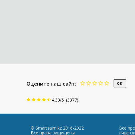
Оцените наш сайт:
4.33
/
5
(
3377
)
© Smartzaim.kz 2016-2022.
Все пр
Все права защищены
лиценз