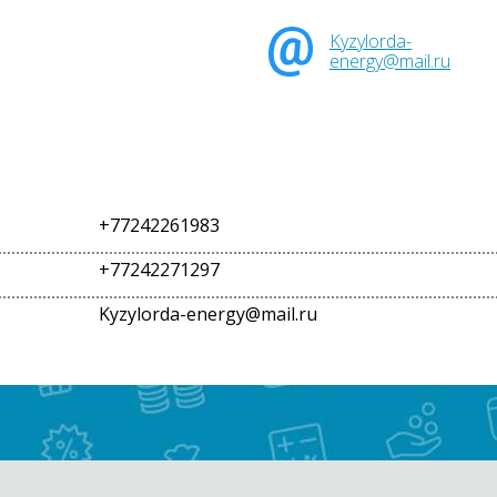
Kyzylorda-
energy@mail.ru
+77242261983
+77242271297
Kyzylorda-energy@mail.ru