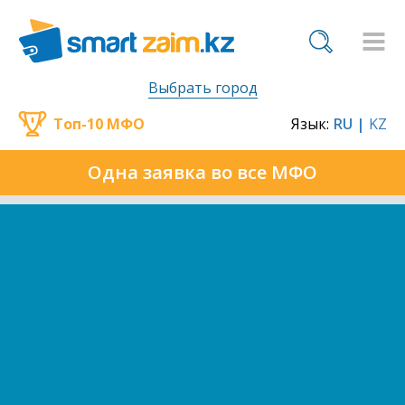
Выбрать город
Топ-10 МФО
Язык:
RU |
KZ
Одна заявка во все МФО