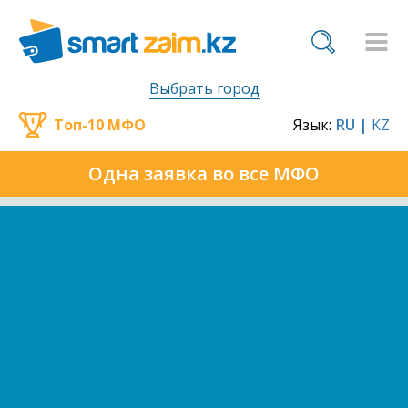
Выбрать город
Топ-10 МФО
Язык:
RU |
KZ
Одна заявка во все МФО