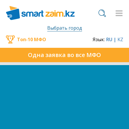
Выбрать город
Топ-10 МФО
Язык:
RU |
KZ
Одна заявка во все МФО