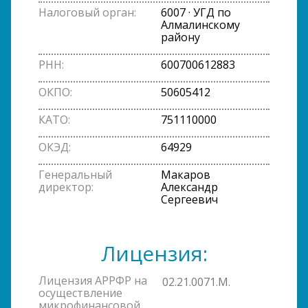
Налоговый орган:
6007 · УГД по
Алмалинскому
району
РНН:
600700612883
ОКПО:
50605412
КАТО:
751110000
ОКЭД:
64929
Генеральный
Макаров
директор:
Александр
Сергеевич
Лицензия:
Лицензия АРРФР на
02.21.0071.M.
осуществление
микрофинансовой