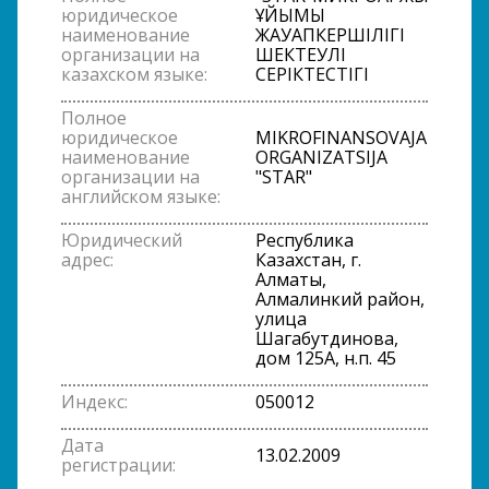
юридическое
ҰЙЫМЫ
наименование
ЖАУАПКЕРШІЛІГІ
организации на
ШЕКТЕУЛІ
казахском языке:
СЕРІКТЕСТІГІ
Полное
юридическое
MIKROFINANSOVAJA
наименование
ORGANIZATSIJA
организации на
"STAR"
английском языке:
Юридический
Республика
адрес:
Казахстан, г.
Алматы,
Алмалинкий район,
улица
Шагабутдинова,
дом 125А, н.п. 45
Индекс:
050012
Дата
13.02.2009
регистрации: