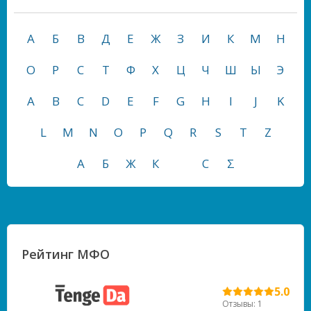
А
Б
В
Д
Е
Ж
З
И
К
М
Н
О
Р
С
Т
Ф
Х
Ц
Ч
Ш
Ы
Э
A
B
C
D
E
F
G
H
I
J
K
L
M
N
O
P
Q
R
S
T
Z
А
Б
Ж
К
С
Σ
Рейтинг МФО
5.0
Отзывы: 1