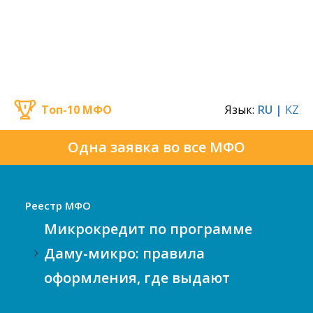
Топ-10 МФО
Язык:
RU |
KZ
Одна заявка во все МФО
Реестр МФО
Микрокредит по программе
Даму-микро: правила
оформления, где выдают